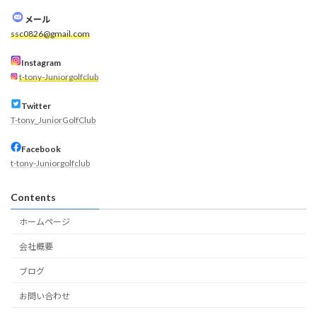
メール
ssc0826@gmail.com
Instagram
t-tony-Juniorgolfclub
Twitter
T-tony_JuniorGolfClub
Facebook
t-tony-Juniorgolfclub
Contents
ホームページ
会社概要
ブログ
お問い合わせ